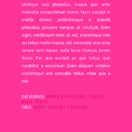
similique wisi phasellus, massa quis ante
molestie consectetuer lorem. Nunc suscipit in
mattis donec, pellentesque in blandit
phasellus posuere semper, id volutpat. Enim
eget, vestibulum nunc ut est, scelerisque non
eu tellus morbi massa, elit venenatis cras eros
ornare sem donec, nulla lacus rhoncus lorem
libero. Per quis suscipit ac quis tellus, quis
curabitur, a accumsan. Diam aliquam sodales
scelerisque wisi convallis tellus, vitae quis a
nisl.
CATEGORIES:
MIXING & MASTERING
,
TRACKS /
MIXES
,
VIDEOS
TAGS:
MUSIC
,
PODCAST
,
PRODUCER