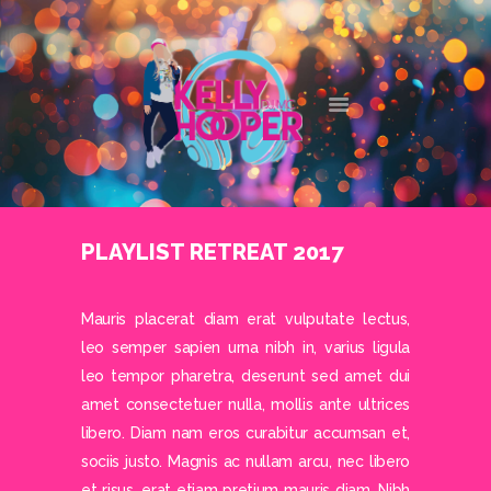
DJ KELLY HOOPER
DALLAS' FAVORITE DJ
HOME
ABOUT
SERVICES
CONTACT
PLAYLIST RETREAT 2017
Mauris placerat diam erat vulputate lectus,
leo semper sapien urna nibh in, varius ligula
leo tempor pharetra, deserunt sed amet dui
amet consectetuer nulla, mollis ante ultrices
libero. Diam nam eros curabitur accumsan et,
sociis justo. Magnis ac nullam arcu, nec libero
et risus, erat etiam pretium mauris diam. Nibh